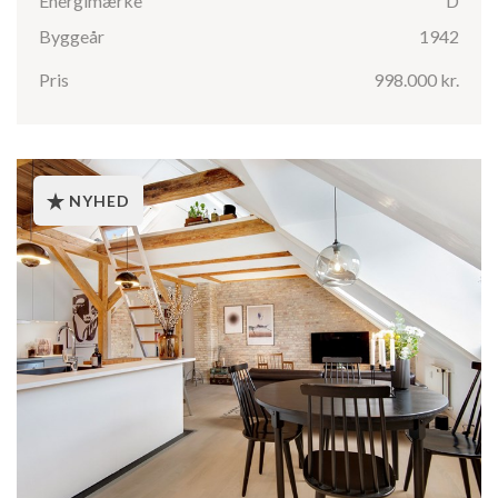
Energimærke
D
Byggeår
1942
Pris
998.000 kr.
NYHED