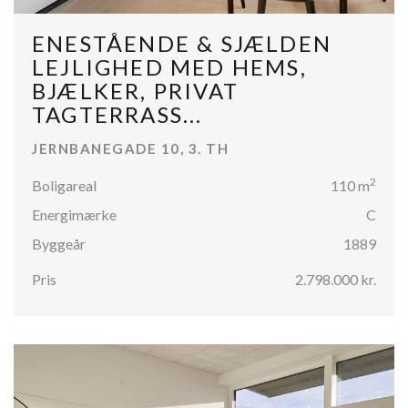
ENESTÅENDE & SJÆLDEN
LEJLIGHED MED HEMS,
BJÆLKER, PRIVAT
TAGTERRASS...
JERNBANEGADE 10, 3. TH
2
Boligareal
110 m
Energimærke
C
Byggeår
1889
Pris
2.798.000 kr.