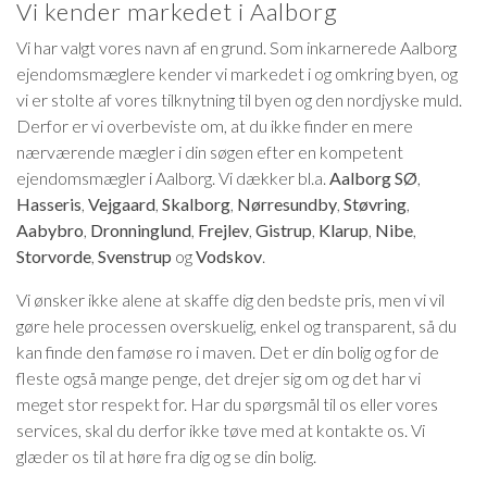
Vi kender markedet i Aalborg
Vi har valgt vores navn af en grund. Som inkarnerede Aalborg
ejendomsmæglere kender vi markedet i og omkring byen, og
vi er stolte af vores tilknytning til byen og den nordjyske muld.
Derfor er vi overbeviste om, at du ikke finder en mere
nærværende mægler i din søgen efter en kompetent
ejendomsmægler i Aalborg. Vi dækker bl.a.
Aalborg SØ
,
Hasseris
,
Vejgaard
,
Skalborg
,
Nørresundby
,
Støvring
,
Aabybro
,
Dronninglund
,
Frejlev
,
Gistrup
,
Klarup
,
Nibe
,
Storvorde
,
Svenstrup
og
Vodskov
.
Vi ønsker ikke alene at skaffe dig den bedste pris, men vi vil
gøre hele processen overskuelig, enkel og transparent, så du
kan finde den famøse ro i maven. Det er din bolig og for de
fleste også mange penge, det drejer sig om og det har vi
meget stor respekt for. Har du spørgsmål til os eller vores
services, skal du derfor ikke tøve med at kontakte os. Vi
glæder os til at høre fra dig og se din bolig.