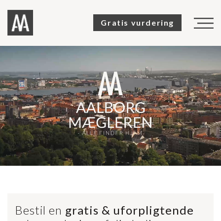
Gratis vurdering
TIL SALG
SOLGTE
SALGSVURDERING
KØBERKARTOTEK
OM OS
KUNDEUDTALELSER
KONTAKT
Bestil en
gratis & uforpligtende