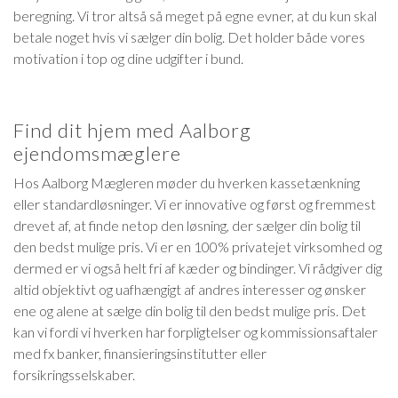
beregning. Vi tror altså så meget på egne evner, at du kun skal
betale noget hvis vi sælger din bolig. Det holder både vores
motivation i top og dine udgifter i bund.
Find dit hjem med Aalborg
ejendomsmæglere
Hos Aalborg Mægleren møder du hverken kassetænkning
eller standardløsninger. Vi er innovative og først og fremmest
drevet af, at finde netop den løsning, der sælger din bolig til
den bedst mulige pris. Vi er en 100% privatejet virksomhed og
dermed er vi også helt fri af kæder og bindinger. Vi rådgiver dig
altid objektivt og uafhængigt af andres interesser og ønsker
ene og alene at sælge din bolig til den bedst mulige pris. Det
kan vi fordi vi hverken har forpligtelser og kommissionsaftaler
med fx banker, finansieringsinstitutter eller
forsikringsselskaber.