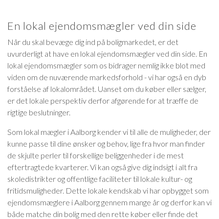
En lokal ejendomsmægler ved din side
Når du skal bevæge dig ind på boligmarkedet, er det
uvurderligt at have en lokal ejendomsmægler ved din side. En
lokal ejendomsmægler som os bidrager nemlig ikke blot med
viden om de nuværende markedsforhold - vi har også en dyb
forståelse af lokalområdet. Uanset om du køber eller sælger,
er det lokale perspektiv derfor afgørende for at træffe de
rigtige beslutninger.
Som lokal mægler i Aalborg kender vi til alle de muligheder, der
kunne passe til dine ønsker og behov, lige fra hvor man finder
de skjulte perler til forskellige beliggenheder i de mest
eftertragtede kvarterer. Vi kan også give dig indsigt i alt fra
skoledistrikter og offentlige faciliteter til lokale kultur- og
fritidsmuligheder. Dette lokale kendskab vi har opbygget som
ejendomsmæglere i Aalborg gennem mange år og derfor kan vi
både matche din bolig med den rette køber eller finde det