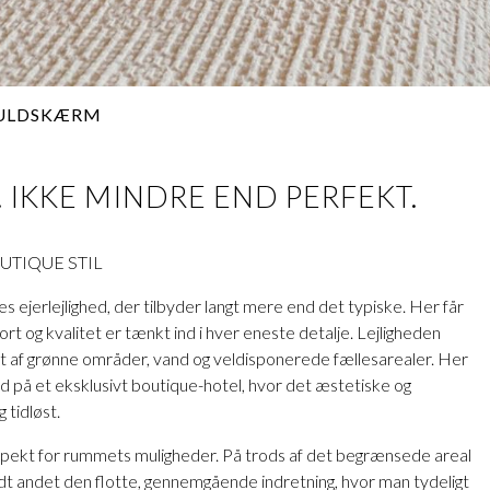
ULDSKÆRM
 IKKE MINDRE END PERFEKT.
UTIQUE STIL
s ejerlejlighed, der tilbyder langt mere end det typiske. Her får
fort og kvalitet er tænkt ind i hver eneste detalje. Lejligheden
ivet af grønne områder, vand og veldisponerede fællesarealer. Her
ld på et eksklusivt boutique-hotel, hvor det æstetiske og
 tidløst.
pekt for rummets muligheder. På trods af det begrænsede areal
ndt andet den flotte, gennemgående indretning, hvor man tydeligt