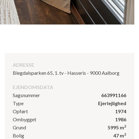
ADRESSE
Blegdalsparken 65, 1. tv - Hasseris - 9000 Aalborg
EJENDOMSDATA
Sagsnummer
663991166
Type
Ejerlejlighed
Opført
1974
Ombygget
1986
2
Grund
5995 m
2
Bolig
47 m