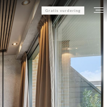
Gratis vurdering
K
OM OS
KUNDEUDTALELSER
KONTAKT