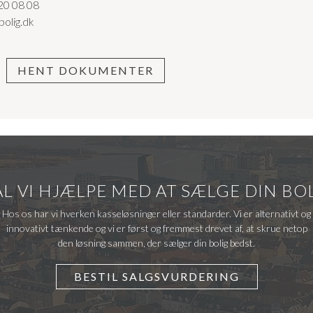
20 08 08
olig.dk
 komfortabelt og smukt – uden at gå på kompromis. Uanset om du
 bo i æstetiske omgivelser med lavt vedligehold, så er denne bolig
u nemmere at blive.
HENT DOKUMENTER
L VI HJÆLPE MED AT SÆLGE DIN BO
Hos os har vi hverken kasseløsninger eller standarder. Vi er alternativt og
innovativt tænkende og vi er først og fremmest drevet af, at skrue netop
den løsning sammen, der sælger din bolig bedst.
BESTIL SALGSVURDERING