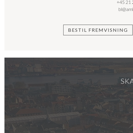
+45 21 
bl@amb
Alt i alt er denne lejlighed en unik mulighed for at leve enkelt,
søger dit første hjem, en pied-à-terre i byen eller blot ønsker at
noget helt særligt. Her er det nemt at føle sig hjemme – og endn
BESTIL FREMVISNING
SKA