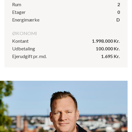
Rum
2
Etager
0
Energimærke
D
ØKONOMI
Kontant
1.998.000 Kr.
Udbetaling
100.000 Kr.
Ejerudgift pr. md.
1.695 Kr.