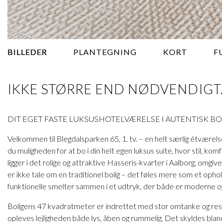
BILLEDER
PLANTEGNING
KORT
F
IKKE STØRRE END NØDVENDIGT.
DIT EGET FASTE LUKSUSHOTELVÆRELSE I AUTENTISK BO
Velkommen til Blegdalsparken 65, 1. tv. – en helt særlig étværelse
du muligheden for at bo i din helt egen luksus suite, hvor stil, kom
ligger i det rolige og attraktive Hasseris-kvarter i Aalborg, omg
er ikke tale om en traditionel bolig – det føles mere som et opho
funktionelle smelter sammen i et udtryk, der både er moderne og
Boligens 47 kvadratmeter er indrettet med stor omtanke og res
opleves lejligheden både lys, åben og rummelig. Det skyldes bla