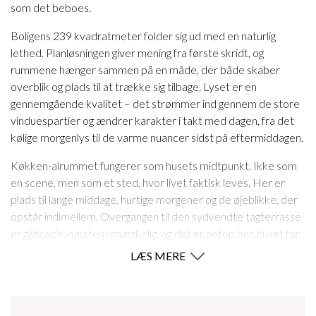
som det beboes.
Boligens 239 kvadratmeter folder sig ud med en naturlig
lethed. Planløsningen giver mening fra første skridt, og
rummene hænger sammen på en måde, der både skaber
overblik og plads til at trække sig tilbage. Lyset er en
gennemgående kvalitet – det strømmer ind gennem de store
vinduespartier og ændrer karakter i takt med dagen, fra det
kølige morgenlys til de varme nuancer sidst på eftermiddagen.
Køkken-alrummet fungerer som husets midtpunkt. Ikke som
en scene, men som et sted, hvor livet faktisk leves. Her er
plads til lange middage, hurtige morgener og de øjeblikke, der
opstår indimellem. Overgangen til den sydvendte tagterrasse
er glidende, næsten umærkelig, og det er netop her, huset for
alvor åbner sig. Udsigten strækker sig over byen og videre ud i
LÆS MERE
landskabet, hvor markerne skifter farve med årstiderne. Det
er et sted, man bliver hængende lidt længere, end man havde
planlagt.