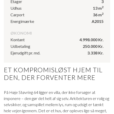
Etager
3
2
Udhus
13 m
2
Carport
36 m
Energimærke
A2015
ØKONOMI
Kontant
4.998.000 Kr.
Udbetaling
250.000 Kr.
Ejerudgift pr. md.
3.338 Kr.
ET KOMPROMISLØST HJEM TIL
DEN, DER FORVENTER MERE
På Høje Støvring 64 ligger en villa, der ikke forsøger at
imponere – den gør det helt af sig selv. Arkitekturen er rolig og
selvsikker, og samspillet mellem lys, rum og udsigt er tænkt
hele vejen igennem. Det er et hus, der opleves lige så meget,