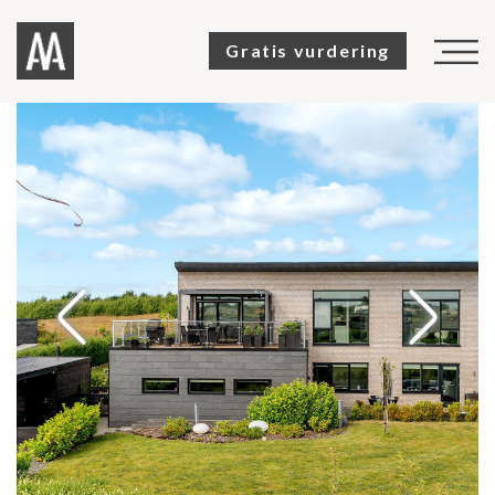
Gratis vurdering
TIL SALG
SOLGTE
SALGSVURDERING
KØBERKARTOTEK
OM OS
KUNDEUDTALELSER
KONTAKT