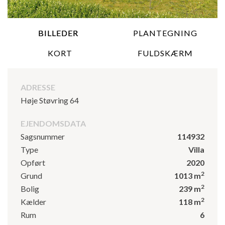
BILLEDER
PLANTEGNING
KORT
FULDSKÆRM
ADRESSE
Høje Støvring 64
EJENDOMSDATA
Sagsnummer
114932
Type
Villa
Opført
2020
2
Grund
1013 m
2
Bolig
239 m
2
Kælder
118 m
Rum
6