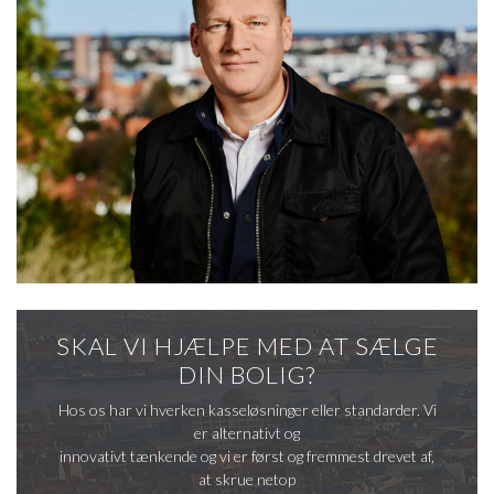
er et sted, der skal mærkes. Et hus, der fungerer i praksis – og
som stille og roligt sætter sig.
SKAL VI HJÆLPE MED AT SÆLGE
DIN BOLIG?
Hos os har vi hverken kasseløsninger eller standarder. Vi
er alternativt og
innovativt tænkende og vi er først og fremmest drevet af,
at skrue netop