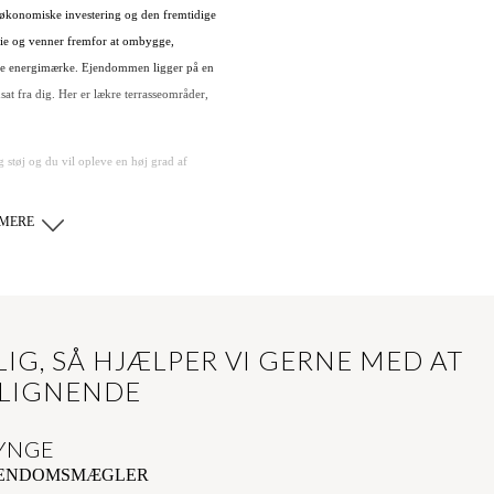
gøkonomiske investering og den fremtidige
ilie og venner fremfor at ombygge,
fine energimærke. Ejendommen ligger på en
t fra dig. Her er lækre terrasseområder,
g støj og du vil opleve en høj grad af
MERE
ntreen adgang til stort og lækkert
lige samlingspunkt - det store åbne
syn. Her er masser af lys, lækkert kig ud i
 op i skyerne via de smarte
IG, SÅ HJÆLPER VI GERNE MED AT
leverum. Køkkenet, som er i delvis åben
 LIGNENDE
le romantiske og hyggelige stil. I stueplan
YNGE
nerne samt en super hyggelig opholdsstue.
JENDOMSMÆGLER