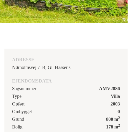
ADRESSE
Nørholmsvej 71B, Gl. Hasseris
EJENDOMSDATA
Sagsnummer
AMV2886
Type
Villa
Opført
2003
Ombygget
0
2
Grund
800 m
2
Bolig
178 m