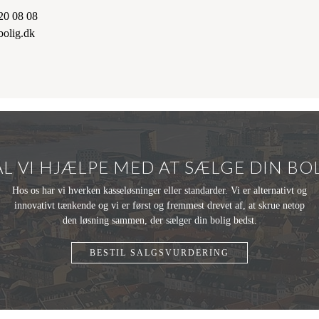
20 08 08
Bo Lynge, på 2120 0808 for en
olig.dk
L VI HJÆLPE MED AT SÆLGE DIN BO
Hos os har vi hverken kasseløsninger eller standarder. Vi er alternativt og
innovativt tænkende og vi er først og fremmest drevet af, at skrue netop
den løsning sammen, der sælger din bolig bedst.
BESTIL SALGSVURDERING