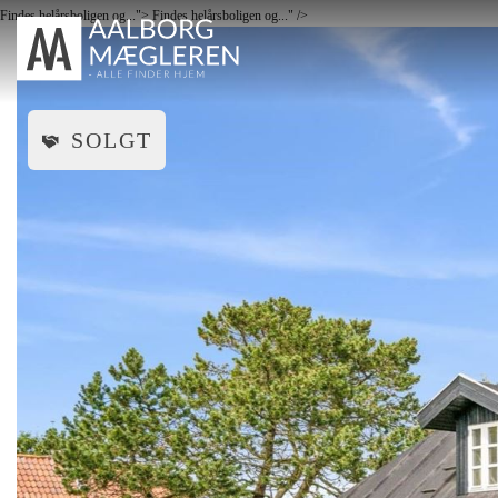
Findes helårsboligen og...">
Findes helårsboligen og..." />
TIL SALG
SOL
SOLGT