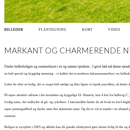
BILLEDER
PLANTEGNING
KORT
VIDEO
MARKANT OG CHARMERENDE NYER
Findes helårsboligen og sommerhuset i en og samme ejendom - I givet fald må denne ejend
en helt speciel og hyggelig stemning - vi kalder det et moderne luksussommerhus i en helårsb
Leder du efter en bolig, der er noget helt særligt og ikke ligner et typisk parcelhus, så slutter 
På super attraktiv adresse i det mondæne og hyggelige Gl. Hasseris, kun 4 km fra Aalborg C.
frodig natur, der indbyder til gå- og cykelture. I nærområdet finder du alt hvad en travl dagli
super pasningstilbud og skoler samt den skønneste natur. Og det er vel at mærke i en afstand
centrum.
Boligen er nyopført i 2003 og således kan du ganske ubekymret gøre denne bolig til din og 