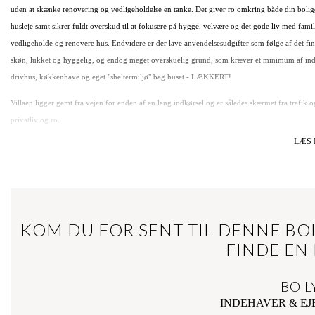
uden at skænke renovering og vedligeholdelse en tanke. Det giver ro omkring både din boli
husleje samt sikrer fuldt overskud til at fokusere på hygge, velvære og det gode liv med fam
vedligeholde og renovere hus. Endvidere er der lave anvendelsesudgifter som følge af det 
skøn, lukket og hyggelig, og endog meget overskuelig grund, som kræver et minimum af indsa
drivhus, køkkenhave og eget "sheltermiljø" bag huset - LÆKKERT!
Villaen ligger gemt fra vejen for enden af en lang indkørsel og er således skærmet fra trafik o
privatliv og ro.
LÆS 
Velkommen indenfor:
Boligen byder velkommen i fin og rummelig entre, der også fungerer som forstue. Der er fra e
badeværelse med vaskemaskine og tørretumbler. Fra entreen ledes du videre til boligens natur
køkken/alrum. Dette rum er noget helt særligt og fortjener i den grad at blive oplevet ved selv
den skønne, frodige have, synlige bjælker og hanebånd samt kig op igennem etagerne og helt
KOM DU FOR SENT TIL DENNE BOL
taglysvinduer. Du forelsker dig omgående i huset, når du først har oplevet dette fantastiske 
FINDE EN
forbindelse med alrummet er både holdt i lyse farver og passer perfekt ind i huset helt speciel
er der desuden et særdeles stort værelse på ca. 25 m2.
BO L
Villaens 1. sal indeholder yderligere 3 store værelser, hvoraf de 2 har hems med kik til stjer
INDEHAVER & E