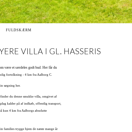
FULDSKÆRM
E VILLA I GL. HASSERIS
om være et særdeles godt bud. Her får du
olig fortolkning - 4 km fra Aalborg C.
din søgning her.
, finder du denne smukke villa, omgivet af
gdag kalder på af indkøb, offentlig transport,
 på kun 4 km fra Aalborgs absolutte
din families trygge hjem de næste mange år