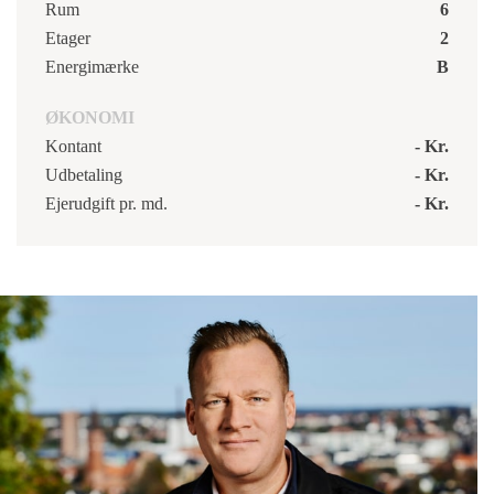
Rum
6
Etager
2
Energimærke
B
ØKONOMI
Kontant
- Kr.
Udbetaling
- Kr.
Ejerudgift pr. md.
- Kr.