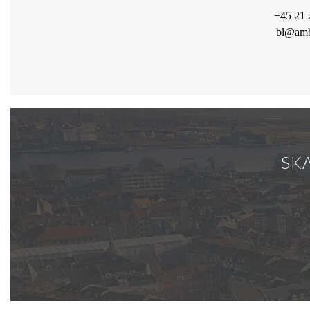
Til huset hører 20 m2 integreret udhus - perfekt til både værksted, opbevaring, cykler mv.
+45 21 
Bestil din fremvisning af denne spændende ejendom allerede i dag. Kontakt sagens mægler, 
bl@amb
fremvisning.
SKA