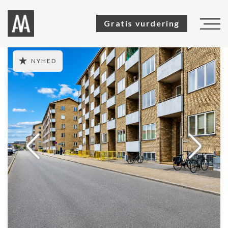
Gratis vurdering
TIL SALG
NYHED
SOLGTE
SALGSVURDERING
KØBERKARTOTEK
OM OS
KUNDEUDTALELSER
KONTAKT