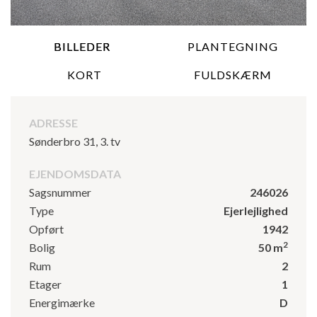
BILLEDER
PLANTEGNING
KORT
FULDSKÆRM
ADRESSE
Sønderbro 31, 3. tv
EJENDOMSDATA
Sagsnummer
246026
Type
Ejerlejlighed
Opført
1942
2
Bolig
50 m
Rum
2
Etager
1
Energimærke
D