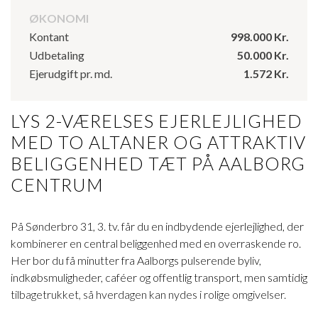
ØKONOMI
Kontant
998.000 Kr.
Udbetaling
50.000 Kr.
Ejerudgift pr. md.
1.572 Kr.
LYS 2-VÆRELSES EJERLEJLIGHED
MED TO ALTANER OG ATTRAKTIV
BELIGGENHED TÆT PÅ AALBORG
CENTRUM
På Sønderbro 31, 3. tv. får du en indbydende ejerlejlighed, der
kombinerer en central beliggenhed med en overraskende ro.
Her bor du få minutter fra Aalborgs pulserende byliv,
indkøbsmuligheder, caféer og offentlig transport, men samtidig
tilbagetrukket, så hverdagen kan nydes i rolige omgivelser.