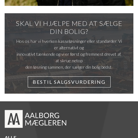
Badeværelse med mulighed for modernisering og eget præg.
SKAL VI HJÆLPE MED AT SÆLGE
DIN BOLIG?
Hos os har vi hverken kasseløsninger eller standarder. Vi
er alternativt og
innovativt tænkende og vi er først og fremmest drevet af,
at skrue netop
den løsning sammen, der sælger din bolig bedst.
BESTIL SALGSVURDERING
ALLE