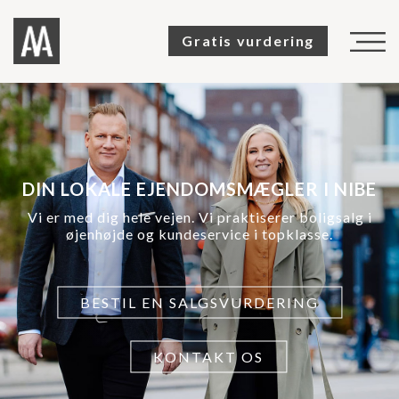
Gratis vurdering
TIL SALG
SOLGTE
SALGSVURDERING
DIN LOKALE EJENDOMSMÆGLER I NIBE
KØBERKARTOTEK
Vi er med dig hele vejen. Vi praktiserer boligsalg i
øjenhøjde og kundeservice i topklasse.
OM OS
KUNDEUDTALELSER
BESTIL EN SALGSVURDERING
KONTAKT
KONTAKT OS