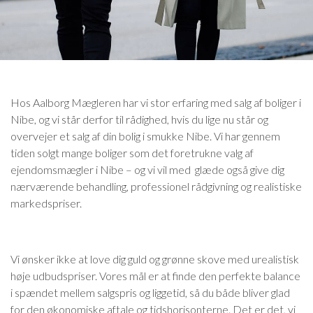
Hos Aalborg Mægleren har vi stor erfaring med salg af boliger i
Nibe, og vi står derfor til rådighed, hvis du lige nu står og
overvejer et salg af din bolig i smukke Nibe. Vi har gennem
tiden solgt mange boliger som det foretrukne valg af
ejendomsmægler i Nibe – og vi vil med glæde også give dig
nærværende behandling, professionel rådgivning og realistiske
markedspriser.
Vi ønsker ikke at love dig guld og grønne skove med urealistisk
høje udbudspriser. Vores mål er at finde den perfekte balance
i spændet mellem salgspris og liggetid, så du både bliver glad
for den økonomiske aftale og tidshorisonterne. Det er det, vi