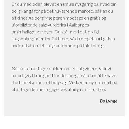
Er du med tiden blevet en smule nysgerrig på, hvad din
bolig kan gå for på det nuværende marked, så kan du
altid hos Aalborg Mægleren modtage en gratis og
uforpligtende
salgsvurdering i Aalborg
og
omkringliggende byer. Du står med et færdigt
salgsoplæg inden for 24 timer, så du meget hurtigt kan
finde ud af, om et salg kan komme på tale for dig.
Ønsker du at tage snakken om et salg videre, står vi
naturligvis til rådighed for de spørgsmål, du måtte have
i forbindelse med et boligsalg. Vi klæder dig optimalt på
til at tage den helt rigtige beslutning i din situation.
Bo Lynge