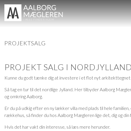
TIL SALG
PROJEKTSALG
PROJEKT SALG I NORDJYLLAN
Kunne du godt tænke dig at investere i et flot nyt arkitekttegnet
Så tag en tur til det nordlige Jylland. Her tilbyder Aalborg Mægler
og omkring Aalborg.
Er du på udkig efter en ny lækker villa med plads til hele familien
rækkehus, så finder du hos Aalborg Mægleren lige det, dig og din f
Hvis det har vakt din interesse, så læs mere herunder.