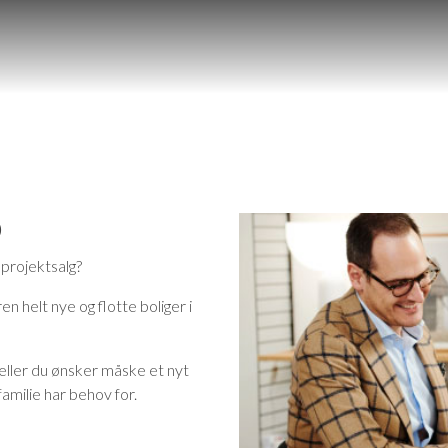
SOLGTE
SALGSVURDERING
KØBERKARTOTE
D
 projektsalg?
en helt nye og flotte boliger i
, eller du ønsker måske et nyt
amilie har behov for.